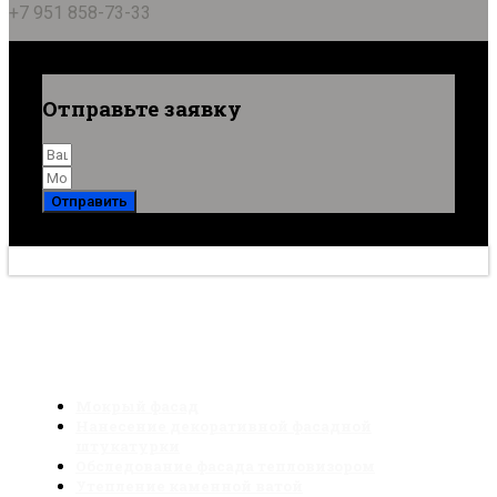
+7 951 858-73-33
Отправьте заявку
Отправить
2006-2026. Все материалы сайта являются
собственностью компании
Мокрый фасад
Нанесение декоративной фасадной
штукатурки
Обследование фасада тепловизором
Утепление каменной ватой