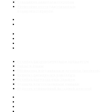
Утепление пенополистиролом
Утепление экструдированным
пенополистиролом
Мокрый фасад
Нанесение декоративной фасадной
штукатурки
Обследование фасада тепловизором
Утепление каменной ватой
Утепление пенополистиролом
Утепление экструдированным
пенополистиролом
Отделка фиброцементным сайдингом
Cedral и kmew
Облицовка натуральным деревом (планкен)
Отделка фасадными панелями
Отделка натуральным камнем
Отделка искусственным камнем
Отделка клинкерной фасадной плиткой
Отделка фиброцементным сайдингом
Cedral и kmew
Облицовка натуральным деревом (планкен)
Отделка фасадными панелями