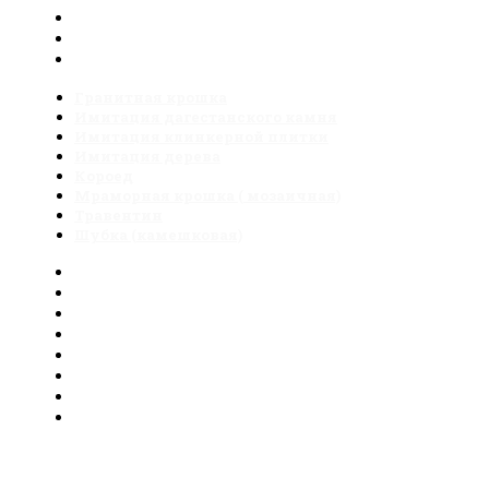
Отделка натуральным камнем
Отделка искусственным камнем
Отделка клинкерной фасадной плиткой
Гранитная крошка
Имитация дагестанского камня
Имитация клинкерной плитки
Имитация дерева
Короед
Мраморная крошка ( мозаичная)
Травентин
Шубка (камешковая)
Гранитная крошка
Имитация дагестанского камня
Имитация клинкерной плитки
Имитация дерева
Короед
Мраморная крошка ( мозаичная)
Травентин
Шубка (камешковая)