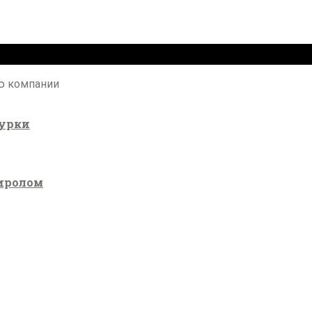
ью компании
турки
иролом