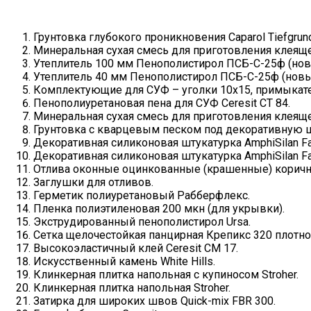
Грунтовка глубокого проникновения Caparol Tiefgrun
Mинеральная сухая смесь для приготовления клеяще
Утеплитель 100 мм Пенополистирол ПСБ-С-25ф (новы
Утеплитель 40 мм Пенополистирол ПСБ-С-25ф (новый
Комплектующие для СУФ – уголки 10х15, примыкатели
Пенополиуретановая пена для СУФ Ceresit CT 84.
Mинеральная сухая смесь для приготовления клеяще
Грунтовка с кварцевым песком под декоративную шт
Декоративная силиконовая штукатурка AmphiSilan Fa
Декоративная силиконовая штукатурка AmphiSilan Fa
Отлива оконные оцинкованные (крашенные) корич
Заглушки для отливов.
Герметик полиуретановый Рабберфлекс.
Пленка полиэтиленовая 200 мкн (для укрывки).
Экструдированный пенополистирол Ursa.
Сетка щелочестойкая панцирная Крепикс 320 плотно
Высокоэластичный клей Ceresit СМ 17.
Искусственный камень White Hills.
Клинкерная плитка напольная с купиносом Stroher.
Клинкерная плитка напольная Stroher.
Затирка для широких швов Quick-mix FBR 300.