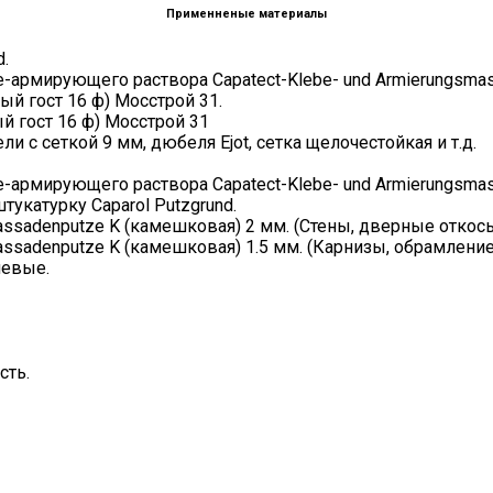
Применненые материалы
d.
-армирующего раствора Capatect-Klebe- und Armierungsmas
й гост 16 ф) Мосстрой 31.
 гост 16 ф) Мосстрой 31
 с сеткой 9 мм, дюбеля Ejot, сетка щелочестойкая и т.д.
-армирующего раствора Capatect-Klebe- und Armierungsmas
укатурку Caparol Putzgrund.
ssadenputze K (камешковая) 2 мм. (Стены, дверные откосы
ssadenputze K (камешковая) 1.5 мм. (Карнизы, обрамление
невые.
сть.