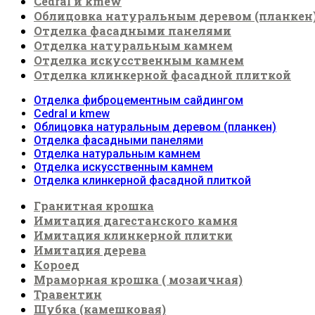
Cedral и kmew
Облицовка натуральным деревом (планкен
Отделка фасадными панелями
Отделка натуральным камнем
Отделка искусственным камнем
Отделка клинкерной фасадной плиткой
Отделка фиброцементным сайдингом
Cedral и kmew
Облицовка натуральным деревом (планкен)
Отделка фасадными панелями
Отделка натуральным камнем
Отделка искусственным камнем
Отделка клинкерной фасадной плиткой
Гранитная крошка
Имитация дагестанского камня
Имитация клинкерной плитки
Имитация дерева
Короед
Мраморная крошка ( мозаичная)
Травентин
Шубка (камешковая)