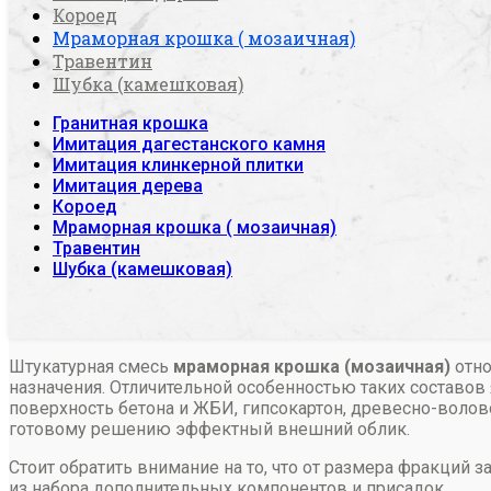
Короед
Мраморная крошка ( мозаичная)
Травентин
Шубка (камешковая)
Гранитная крошка
Имитация дагестанского камня
Имитация клинкерной плитки
Имитация дерева
Короед
Мраморная крошка ( мозаичная)
Травентин
Шубка (камешковая)
Штукатурная смесь
мраморная крошка (мозаичная)
отно
назначения. Отличительной особенностью таких составов
поверхность бетона и ЖБИ, гипсокартон, древесно-воло
готовому решению эффектный внешний облик.
Стоит обратить внимание на то, что от размера фракций 
из набора дополнительных компонентов и присадок.