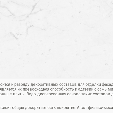
сится к разряду декоративных составов для отделки фаса
 является их превосходная способность к адгезии с самым
вонные плиты. Водо-дисперсионная основа таких составо
зависит общая декоративность покрытия. А вот физико-ме