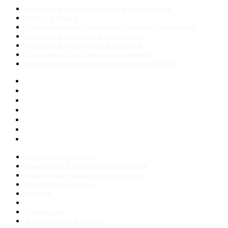
Отделка фиброцементным сайдингом
Cedral и kmew
Облицовка натуральным деревом (планкен)
Отделка фасадными панелями
Отделка натуральным камнем
Отделка искусственным камнем
Отделка клинкерной фасадной плиткой
Отделка фиброцементным сайдингом
Cedral и kmew
Облицовка натуральным деревом (планкен)
Отделка фасадными панелями
Отделка натуральным камнем
Отделка искусственным камнем
Отделка клинкерной фасадной плиткой
Гранитная крошка
Имитация дагестанского камня
Имитация клинкерной плитки
Имитация дерева
Короед
Мраморная крошка ( мозаичная)
Травентин
Шубка (камешковая)