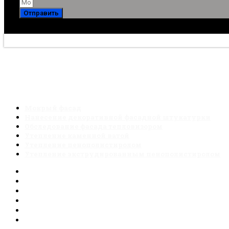
Отправить
2006-2026. Все материалы сайта являются собственност
Мокрый фасад
Нанесение декоративной фасадной штукатурки
Обследование фасада тепловизором
Утепление каменной ватой
Утепление пенополистиролом
Утепление экструдированным пенополистиролом
Мокрый фасад
Нанесение декоративной фасадной штукатурки
Обследование фасада тепловизором
Утепление каменной ватой
Утепление пенополистиролом
Утепление экструдированным пенополистиролом