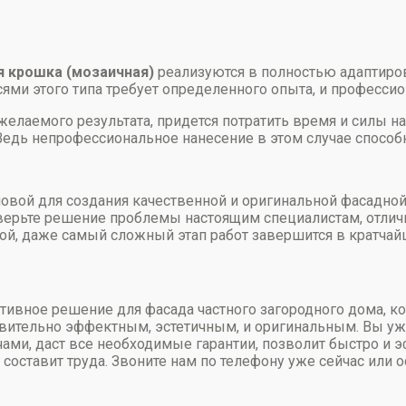
 крошка (мозаичная)
реализуются в полностью адаптиро
есями этого типа требует определенного опыта, и професс
елаемого результата, придется потратить время и силы на
Ведь непрофессиональное нанесение в этом случае способн
овой для создания качественной и оригинальной фасадной
доверьте решение проблемы настоящим специалистам, отли
, даже самый сложный этап работ завершится в кратчайши
ивное решение для фасада частного загородного дома, ко
твительно эффектным, эстетичным, и оригинальным. Вы у
чами, даст все необходимые гарантии, позволит быстро 
составит труда. Звоните нам по телефону уже сейчас или о