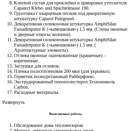
Клеевой состав для приклейки и армировки утеплителя
Capatect Klebe- und Spachtelmasse 190.
Грунтовка с кварцевым песком под декоративную
штукатурку Caparol Putzgrund.
Декоративная силиконовая штукатурка AmphiSilan
Fassadenputze K («камешковая») 1.5 мм. (Стены оконные
и дверные откосы, колонна).
Декоративная силиконовая штукатурка AmphiSilan
Fassadenputze K («камешковая») 1.5 мм. (
Архитектурные элементы).
Отлива оконные оцинкованные (крашеные) –
коричневые.
Заглушки для отливов.
Пленка полиэтиленовая 200 мкн (для укрывки).
Герметик полиуретановый Рабберфлекс.
Экструдированный пенополистирол Технониколь
Carbon.
Расходные материалы.
Развернуть
Выполненные работы
Обследование дома тепловизором.
Монтаж, демонтаж строительных лесов.