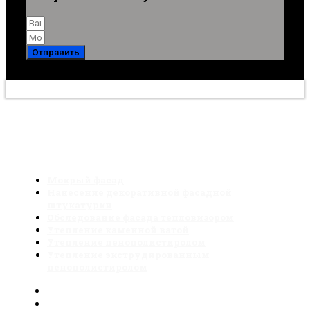
Отправить
2006-2026. Все материалы сайта являются
собственностью компании
Мокрый фасад
Нанесение декоративной фасадной
штукатурки
Обследование фасада тепловизором
Утепление каменной ватой
Утепление пенополистиролом
Утепление экструдированным
пенополистиролом
Мокрый фасад
Нанесение декоративной фасадной