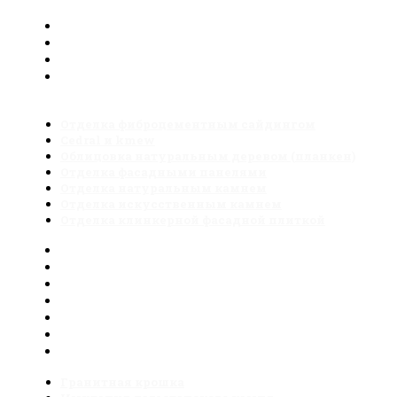
штукатурки
Обследование фасада тепловизором
Утепление каменной ватой
Утепление пенополистиролом
Утепление экструдированным
пенополистиролом
Отделка фиброцементным сайдингом
Cedral и kmew
Облицовка натуральным деревом (планкен)
Отделка фасадными панелями
Отделка натуральным камнем
Отделка искусственным камнем
Отделка клинкерной фасадной плиткой
Отделка фиброцементным сайдингом
Cedral и kmew
Облицовка натуральным деревом (планкен)
Отделка фасадными панелями
Отделка натуральным камнем
Отделка искусственным камнем
Отделка клинкерной фасадной плиткой
Гранитная крошка